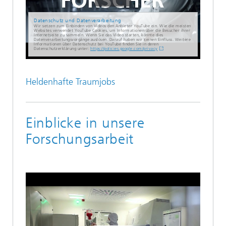
Datenschutz und Datenverarbeitung
Wir setzen zum Einbinden von Videos den Anbieter YouTube ein. Wie die meisten
Websites verwendet YouTube Cookies, um Informationen über die Besucher ihrer
Internetseite zu sammeln. Wenn Sie das Video starten, könnte dies
Datenverarbeitungsvorgänge auslösen. Darauf haben wir keinen Einfluss. Weitere
Informationen über Datenschutz bei YouTube finden Sie in deren
Datenschutzerklärung unter:
https://policies.google.com/privacy
Heldenhafte Traumjobs
Einblicke in unsere
Forschungsarbeit