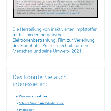
Wir setzen zum Einbinden von Videos den Anbieter YouTube ein. Wie die meisten
Websites verwendet YouTube Cookies, um Informationen über die Besucher ihrer
Internetseite zu sammeln. Wenn Sie das Video starten, könnte dies
Datenverarbeitungsvorgänge auslösen. Darauf haben wir keinen Einfluss. Weitere
Informationen über Datenschutz bei YouTube finden Sie in deren
Datenschutzerklärung unter:
https://policies.google.com/privacy
Die Herstellung von inaktivierten Impfstoffen
mittels niederenergetischer
Elektronenbestrahlung. Film zur Verleihung
des Fraunhofer-Preises »Technik für den
Menschen und seine Umwelt« 2021.
Das könnte Sie auch
interessieren:
Was uns auszeichnet
Schüler*innen und Studierende
Promotion