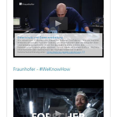
Datenschutz und Datenverarbeitung
Wir setzen zum Einbinden von Videos den Anbieter YouTube ein. Wie die meisten
Websites verwendet YouTube Cookies, um Informationen über die Besucher ihrer
Internetseite zu sammeln. Wenn Sie das Video starten, könnte dies
Datenverarbeitungsvorgänge auslösen. Darauf haben wir keinen Einfluss. Weitere
Informationen über Datenschutz bei YouTube finden Sie in deren
Datenschutzerklärung unter:
https://policies.google.com/privacy
Fraunhofer - #WeKnowHow