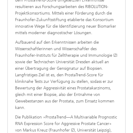
dem ProstaTrend-Score umgesetzten Erkenntnisse
resultieren aus Forschungsarbeiten des RIBOLUTION-
Projektkonsortiums. Mittels einer Förderung durch die
Fraunhofer-Zukunftsstiftung etablierte das Konsortium
innovative Wege für die Identifizierung neuer Biomarker
mittels moderner diagnostischer Lösungen.
Aufbauend auf den Erkenntnissen arbeiten die
Wissenschaftlerinnen und Wissenschaftler des
Fraunhofer-Instituts für Zelltherapie und Immunologie IZI
sowie der Technischen Universität Dresden aktuell an
einer Übertragung der Gensignatur auf Biopsien.
Langfristiges Ziel ist es, den ProstaTrend-Score für
kliniknahe Tests zur Verfügung zu stellen, sodass er zur
Bewertung der Aggressivität eines Prostatakarzinoms,
gleich mit einer Biopsie, also der Entnahme von
Gewebestanzen aus der Prostata, zum Einsatz kommen
kann.
Die Publikation »ProstaTrend—A Multivariable Prognostic
RNA Expression Score for Aggressive Prostate Cancer«
von Markus Kreuz (Fraunhofer IZI, Universität Leipzig),