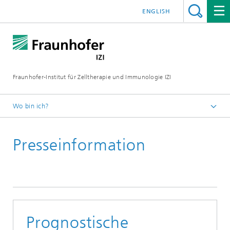
ENGLISH
Fraunhofer-Institut für Zelltherapie und Immunologie IZI
Wo bin ich?
Startseite
Presseinformation
Presse / Medien
News und Pressemitteilungen
Prognostische