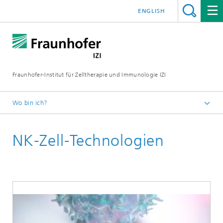
ENGLISH
Fraunhofer-Institut für Zelltherapie und Immunologie IZI
Wo bin ich?
Startseite
NK-Zell-Technologien
Abteilungen
Standort Leipzig
Abteilung Zell- und Gentherapieentwicklung