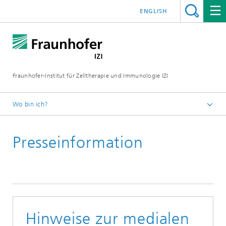
ENGLISH
Fraunhofer-Institut für Zelltherapie und Immunologie IZI
Wo bin ich?
Startseite
Presseinformation
Presse / Medien
News und Pressemitteilungen
Hinweise zur medialen