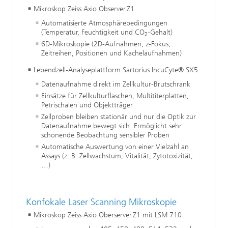
Mikroskop Zeiss Axio Observer.Z1
Automatisierte Atmosphärebedingungen
(Temperatur, Feuchtigkeit und CO
-Gehalt)
2
6D-Mikroskopie (2D-Aufnahmen, z-Fokus,
Zeitreihen, Positionen und Kachelaufnahmen)
Lebendzell-Analyseplattform Sartorius IncuCyte® SX5
Datenaufnahme direkt im Zellkultur-Brutschrank
Einsätze für Zellkulturflaschen, Multititerplatten,
Petrischalen und Objektträger
Zellproben bleiben stationär und nur die Optik zur
Datenaufnahme bewegt sich. Ermöglicht sehr
schonende Beobachtung sensibler Proben
Automatische Auswertung von einer Vielzahl an
Assays (z. B. Zellwachstum, Vitalität, Zytotoxizität,
…)
Konfokale Laser Scanning Mikroskopie
Mikroskop Zeiss Axio Oberserver.Z1 mit LSM 710