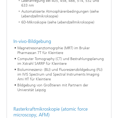
Laseranregung bei 405, 458, 488, 514, 532 und
633 nm
Automatisierte Atmosphärenbedingungen (siehe
Lebendzellmikroksopie)
6D-Mikroskopie (siehe Lebendzellmikroksopie)
In-vivo-Bildgebung
Magnetresonanztomogrphie (MRT) im Bruker
Pharmascan 7T für Kleintiere
Computer Tomography (CT) und Bestrahlungsplanung
im Xstrahl SARRP für Kleintiere
Biolumineszenz- (BLI) und Fluoreszenzbildgebung (FLI)
im IVIS Spectrum und Spectral Instruments Imaging
Ami HT für Kleintiere
Bildgebung von Großtieren mit Partnern der
Universität Leipzig
Rasterkraftmikroskopie (atomic force
microscopy; AFM)