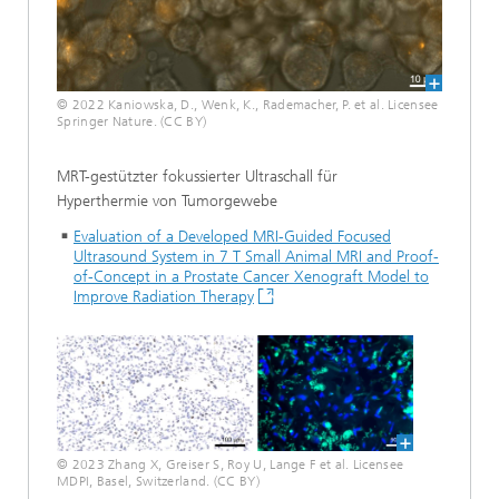
© 2022 Kaniowska, D., Wenk, K., Rademacher, P. et al. Licensee
Springer Nature. (CC BY)
MRT-gestützter fokussierter Ultraschall für
Hyperthermie von Tumorgewebe
Evaluation of a Developed MRI-Guided Focused
Ultrasound System in 7 T Small Animal MRI and Proof-
of-Concept in a Prostate Cancer Xenograft Model to
Improve Radiation Therapy
© 2023 Zhang X, Greiser S, Roy U, Lange F et al. Licensee
MDPI, Basel, Switzerland. (CC BY)