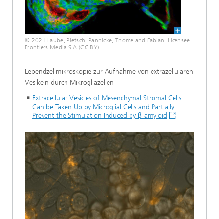
© 2021 Laube, Pietsch, Pannicke, Thome and Fabian. Licensee
Frontiers Media S.A.(CC BY)
Lebendzellmikroskopie zur Aufnahme von extrazellulären
Vesikeln durch Mikrogliazellen
Extracellular Vesicles of Mesenchymal Stromal Cells
Can be Taken Up by Microglial Cells and Partially
Prevent the Stimulation Induced by β-amyloid