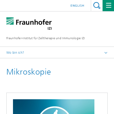
ENGLISH
Fraunhofer-Institut für Zelltherapie und Immunologie IZI
Wo bin ich?
Startseite
Mikroskopie
Zentrale Einrichtungen
Technologieplattform Advanced Analytics