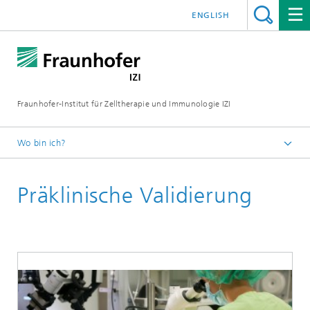
ENGLISH
Fraunhofer-Institut für Zelltherapie und Immunologie IZI
Wo bin ich?
Startseite
Präklinische Validierung
Abteilungen
Standort Leipzig
Abteilung Infektionsforschung und Diagnostik