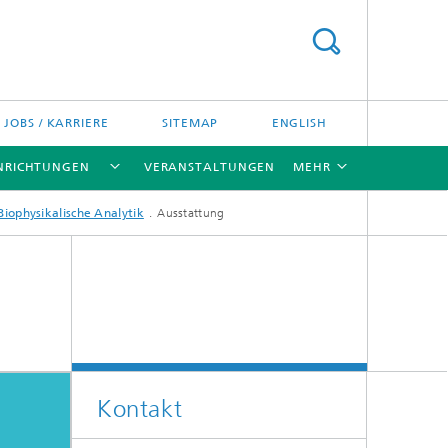
JOBS / KARRIERE
SITEMAP
ENGLISH
INRICHTUNGEN
VERANSTALTUNGEN
MEHR
Biophysikalische Analytik
Ausstattung
[X]
[X]
[X]
Kontakt