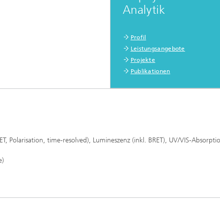
Analytik
Profil
Leistungsangebote
Projekte
Publikationen
T, Polarisation, time-resolved), Lumineszenz (inkl. BRET), UV/VIS-Absorpti
e)