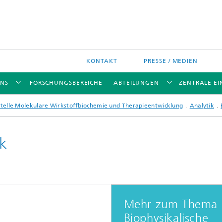
KONTAKT
PRESSE / MEDIEN
UNS
FORSCHUNGSBEREICHE
ABTEILUNGEN
ZENTRALE E
telle Molekulare Wirkstoffbiochemie und Therapieentwicklung
Analytik
ik
elle Molekulare
ffbiochemie und
eentwicklung
Mehr zum Thema
Biophysikalische