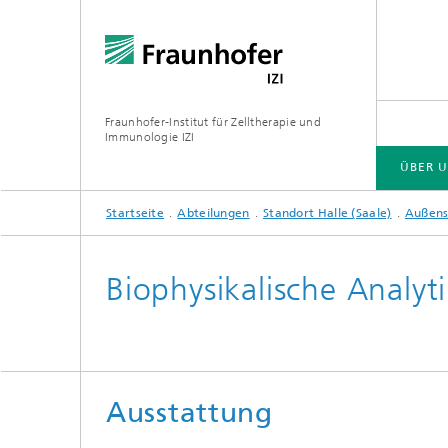
Fraunhofer-Institut für Zelltherapie und
Immunologie IZI
ÜBER 
Startseite
Abteilungen
Standort Halle (Saale)
Außens
ÜBER UNS
ABTEILUNGEN
ZENTRALE EINRICHTUNGEN
Biophysikalische Analyt
Außenst
Wirksto
Therapi
Abteilung Zell- und
Gentherapieentwicklung
Ausstattung