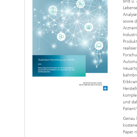
sind u.
Abteilung Infektionsforschung und
Lebense
Diagnostik
Analyse
sowie d
Arzneim
Industri
Produkt
realisi
Forschu
Automat
neuarti
bahnbre
Erbkran
Herstel
komplex
und dah
Patient
Genau h
kostene
Paper r