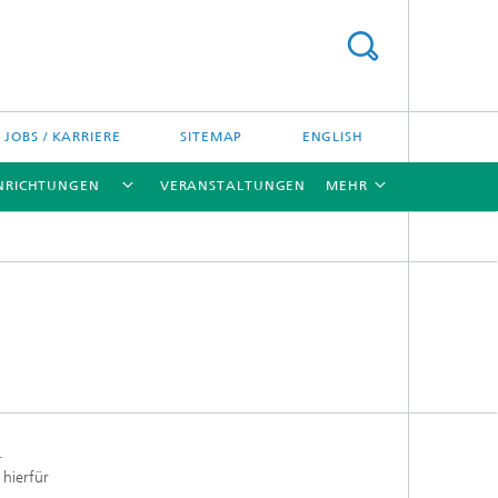
JOBS / KARRIERE
SITEMAP
ENGLISH
INRICHTUNGEN
VERANSTALTUNGEN
MEHR
[X]
[X]
[X]
.
 hierfür