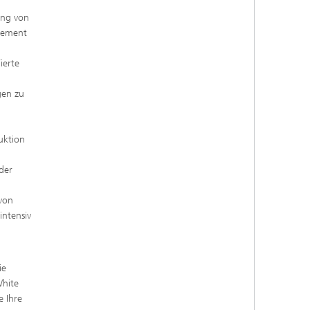
ung von
gement
ierte
gen zu
uktion
der
von
intensiv
ie
White
e Ihre