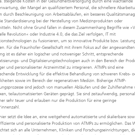
 a. steigende Kosten in der Gesundheitsversorgung durch eine wachsende
rwartung, der Mangel an qualifiziertem Personal, die schnellere Abarbeit
n durch Beschleunigung von Arbeitsabläufen, ein besseres Qualitätsmana
ie Standardisierung bei der Herstellung von Medizinprodukten oder
itteln. Nicht ohne Grund fallen in diesem Zusammenhang Begriffe wie »V
elle Revolution« oder Industrie 4.0, die das Ziel verfolgen, IT mit
ionstechnologien zu fusionieren, um so innovative Produkte bzw. Leistun
eren. Für die Fraunhofer-Gesellschaft mit ihrem Fokus auf der angewandten
ng ist es daher ein logischer und notweniger Schritt, entsprechende
isierungs- und Digitalisierungstechnologien auch in den Bereich der Prod
ger und personalisierter Arzneimittel zu integrieren. ATMPs sind eine
chende Entwicklung für die effektive Behandlung von schweren Krebs- o
kheiten sowie im Bereich der regenerativen Medizin. Bisherige ATMP-
lungsprozesse sind jedoch von manuellen Abläufen und der Zuhilfenahme 
en, teilautomatisierten Geräten geprägt. Sie sind zeitaufwendig, personal
er sehr teuer und erlauben nur die Produktion für eine geringe
*innenzahl.
ier setzt die Idee an, eine weitgehend automatisierte und skalierbare sow
ffiziente und personalisierte Produktion von ATMPs zu ermöglichen. Das 
ichtet sich an alle Unternehmen, Kliniken und Forschungseinrichtungen, di