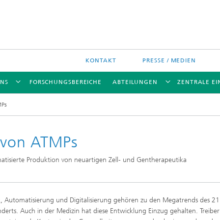
KONTAKT
PRESSE / MEDIEN
UNS
FORSCHUNGSBEREICHE
ABTEILUNGEN
ZENTRALE E
MPs
g von ATMPs
elle Molekulare
ffbiochemie und
atisierte Produktion von neuartigen Zell- und Gentherapeutika
eentwicklung
, Automatisierung und Digitalisierung gehören zu den Megatrends des 21
derts. Auch in der Medizin hat diese Entwicklung Einzug gehalten. Treiber