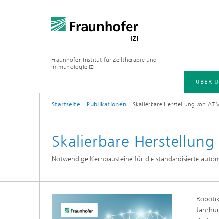
Fraunhofer-Institut für Zelltherapie und
Immunologie IZI
ÜBER 
Startseite
Publikationen
Skalierbare Herstellung von AT
ÜBER UNS
ABTEILUNGEN
ZENTRALE EINRICHTUNGEN
Skalierbare Herstellun
Außenst
Wirksto
Notwendige Kernbausteine für die standardisierte autom
Therapi
Abteilung Zell- und
Gentherapieentwicklung
Robotik
Jahrhun