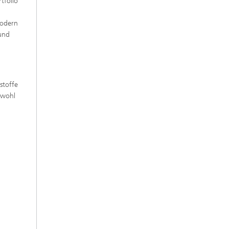
tfolio
modern
 und
stoffe
owohl