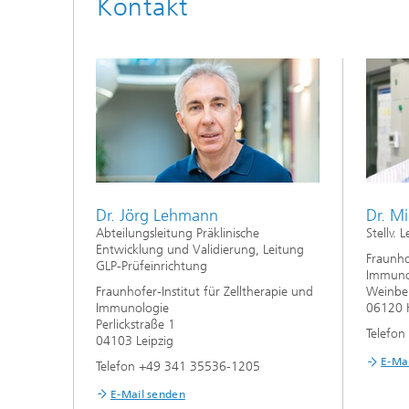
Kontakt
Dr. Jörg Lehmann
Dr. M
Abteilungsleitung Präklinische
Stellv.
Entwicklung und Validierung, Leitung
Fraunho
GLP-Prüfeinrichtung
Immuno
Fraunhofer-Institut für Zelltherapie und
Weinbe
Immunologie
06120 H
Perlickstraße 1
Telefo
04103 Leipzig
E-Ma
Telefon +49 341 35536-1205
E-Mail senden