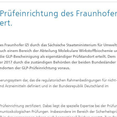
Prüfeinrichtung des Fraunhofer
ert.
s Fraunhofer IZI durch das Sächsische Staatsministerium für Umwel
i auch einem Bereich der Abteilung Molekulare Wirkstoffbiochemie 
die GLP-Bescheinigung als eigenständiger Prüfstandort erteilt. Dem
ber 2017 durch die zuständigen Behörden der beiden Bundesländer
ndorten der GLP-Prüfeinrichtung voraus.
sicherungssystem dar, das die regulatorischen Rahmenbedingungen für nicht-
nd Arzneimitteln definiert und in der Bundesrepublik Deutschland im
-Prüfeinrichtung zertifiziert. Dabei liegt die spezielle Expertise bei der Prüf
muntoxikologischen Prüfungen. Insbesondere im Bereich der Sicherheitsp