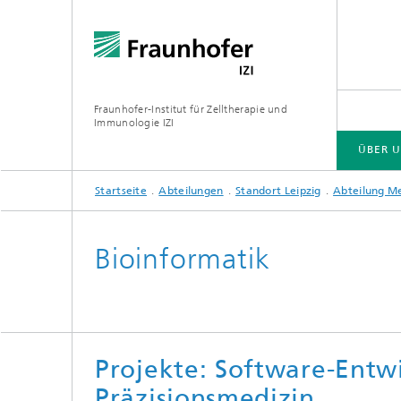
Fraunhofer-Institut für Zelltherapie und
Immunologie IZI
ÜBER 
Startseite
Abteilungen
Standort Leipzig
Abteilung Me
ÜBER UNS
ABTEILUNGEN
ZENTRALE EINRICHTUNGEN
Bioinformatik
Außenst
Wirksto
Therapi
Abteilung Zell- und
Gentherapieentwicklung
Projekte: Software-Entwi
Präzisionsmedizin