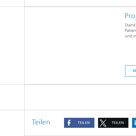
Pro
Stand 
Patie
und in
M
Teilen
TEILEN
TEILEN