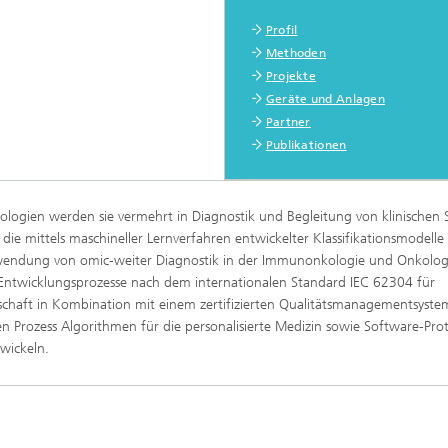
Profil
Methoden
Projekte
Geräte und Anlagen
Partner
Publikationen
ologien werden sie vermehrt in Diagnostik und Begleitung von klinischen 
ie mittels maschineller Lernverfahren entwickelter Klassifikationsmodelle 
endung von omic-weiter Diagnostik in der Immunonkologie und Onkolog
ntwicklungsprozesse nach dem internationalen Standard IEC 62304 für
schaft in Kombination mit einem zertifizierten Qualitätsmanagementsyste
en Prozess Algorithmen für die personalisierte Medizin sowie Software-Pro
twickeln.