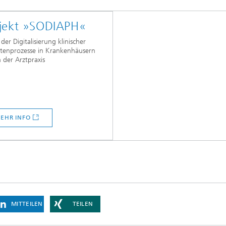
jekt »SODIAPH«
der Digitalisierung klinischer
ntenprozesse in Krankenhäusern
 der Arztpraxis
EHR INFO
MITTEILEN
TEILEN