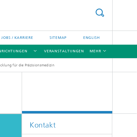
JOBS / KARRIERE
SITEMAP
ENGLISH
INRICHTUNGEN
VERANSTALTUNGEN
MEHR
icklung für die Präzisionsmedizin
[X]
[X]
[X]
Kontakt