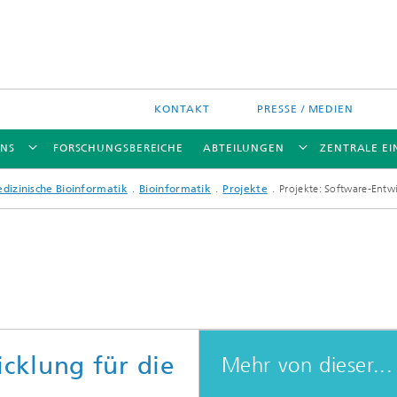
KONTAKT
PRESSE / MEDIEN
UNS
FORSCHUNGSBEREICHE
ABTEILUNGEN
ZENTRALE E
dizinische Bioinformatik
Bioinformatik
Projekte
Projekte: Software-Entw
elle Molekulare
ffbiochemie und
eentwicklung
cklung für die
Mehr von dieser...