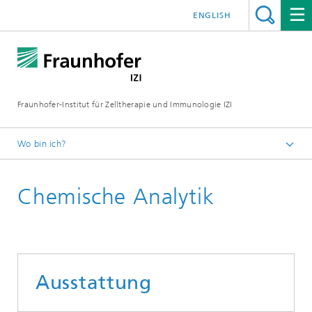
ENGLISH
Fraunhofer-Institut für Zelltherapie und Immunologie IZI
Wo bin ich?
Startseite
Chemische Analytik
Abteilungen
Standort Halle (Saale)
Außenstelle Molekulare Wirkstoffbiochemie und
Therapieentwicklung
Analytik
Ausstattung
Chemische Analytik