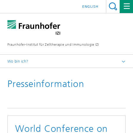
ENGLISH
Fraunhofer-Institut für Zelltherapie und Immunologie IZI
Wo bin ich?
Startseite
Presseinformation
Presse / Medien
News und Pressemitteilungen
World Conference on