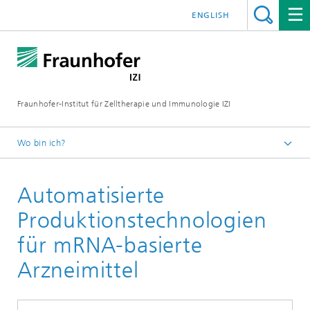
ENGLISH
Fraunhofer-Institut für Zelltherapie und Immunologie IZI
Wo bin ich?
Startseite
Automatisierte
Abteilungen
Standort Leipzig
Produktionstechnologien
Abteilung Zell- und Gentherapieentwicklung
für mRNA-basierte
Arzneimittel