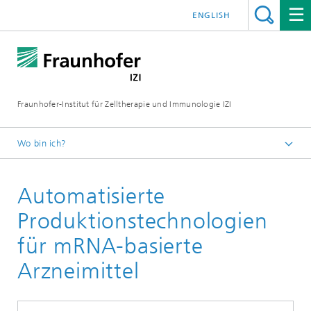
ENGLISH
Fraunhofer-Institut für Zelltherapie und Immunologie IZI
Wo bin ich?
Startseite
Automatisierte
Abteilungen
Standort Leipzig
Produktionstechnologien
Abteilung Zell- und Gentherapieentwicklung
für mRNA-basierte
Automatisierte Produktionstechnologien für mRNA-
Arzneimittel
basierte Arzneimittel