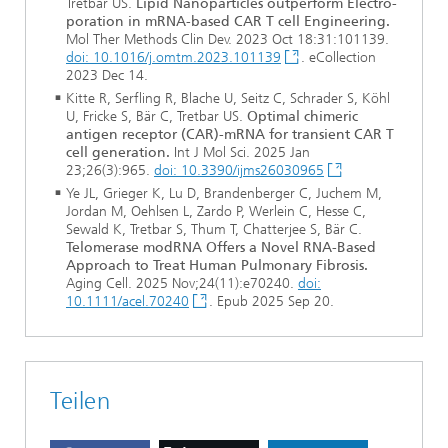
Tretbar US.
Lipid Nanoparticles outperform Electro­
poration in mRNA-based CAR T cell Engineering.
Mol Ther Methods Clin Dev. 2023 Oct 18:31:101139.
doi: 10.1016/j.omtm.2023.101139
. eCollection
2023 Dec 14.
Kitte R, Serfling R, Blache U, Seitz C, Schrader S, Köhl
U, Fricke S, Bär C, Tretbar US.
Optimal chimeric
antigen receptor (CAR)-mRNA for transient CAR T
cell generation.
Int J Mol Sci. 2025 Jan
23;26(3):965.
doi: 10.3390/ijms26030965
Ye JL, Grieger K, Lu D, Brandenberger C, Juchem M,
Jordan M, Oehlsen L, Zardo P, Werlein C, Hesse C,
Sewald K, Tretbar S, Thum T, Chatterjee S, Bär C.
Telomerase modRNA Offers a Novel RNA-Based
Approach to Treat Human Pulmonary Fibrosis.
Aging Cell. 2025 Nov;24(11):e70240.
doi:
10.1111/acel.70240
. Epub 2025 Sep 20.
Teilen